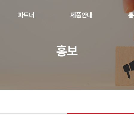
파트너
제품안내
홍
파트너
TS TECH
공지
홍보
ROSSI
전시
TECHTOP
BEGE
EMF
GGM
㈜에스에이티
SPG