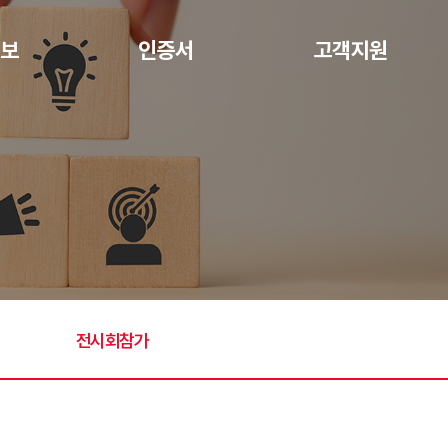
보
인증서
고객지원
사항
TS TECH
E-카탈로그
회참가
ROSSI
자료실
TECHTOP
온라인문의
BEGE
EMF
전시회참가
GGM
(주)에스에이티
SPG