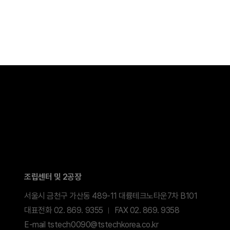
조립센터 및 2공장
서울시 금천구 가산동 489-11 대륭테크노타운7차 B101
대표전화 02. 869. 9355
FAX 02. 869. 9358
E-mail tstech0090@tstechkorea.co.kr